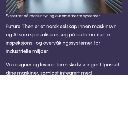
Eksperter på maskinsyn og automatiserte systemer
Future Then er et norsk selskap innen maskinsyn
og AI som spesialiserer seg på automatiserte
inspeksjons- og overvåkingssystemer for
industrielle miljøer.
Vi designer og leverer termiske løsninger tilpasset
dine maskiner, sømløst integrert med
eksisterende PLS, SCADA og ERP-systemer. Dette
gir dine vedlikeholdsteam konkret og
handlingsrettet data for å sikre stabil drift
fremfor kun råopptak.
Get Started