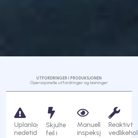
UTFORDRINGER I PRODUKSJONEN
Operasjonelle utfordringer og løsninger
Uplanlagt
Manuell
Reaktivt
Skjulte
nedetid
inspeksjon
vedlikeho
feil i