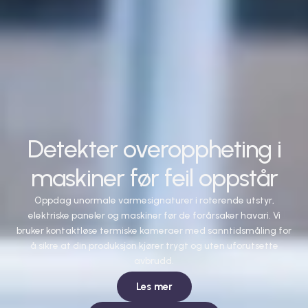
Detekter overoppheting i
maskiner før feil oppstår
Oppdag unormale varmesignaturer i roterende utstyr,
elektriske paneler og maskiner før de forårsaker havari. Vi
bruker kontaktløse termiske kameraer med sanntidsmåling for
å sikre at din produksjon kjører trygt og uten uforutsette
avbrudd.
Les mer