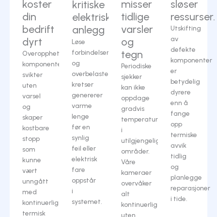
koster
misser
sløser
kritiske
din
tidlige
ressurser.
elektriske
bedrift
varsler
anlegg
Utskifting
av
dyrt
og
Løse
defekte
tegn
forbindelser
Overopphetede
komponenter
og
komponenter
Periodiske
er
overbelastede
svikter
sjekker
betydelig
kretser
uten
kan ikke
dyrere
genererer
varsel
oppdage
enn å
varme
og
gradvis
fange
lenge
skaper
temperaturstigning
opp
før en
kostbare
i
termiske
synlig
stopp
utilgjengelige
avvik
feil eller
som
områder.
tidlig
elektrisk
kunne
Våre
og
fare
vært
kameraer
planlegge
oppstår
unngått
overvåker
reparasjoner
i
med
alt
i tide.
systemet.
kontinuerlig
kontinuerlig
termisk
uten